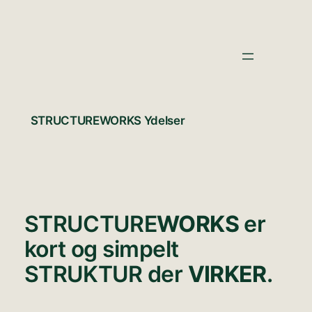
Spring
til
indhold
STRUCTUREWORKS Ydelser
STRUCTURE
WORKS
er
kort og simpelt
STRUKTUR der
VIRKER
.